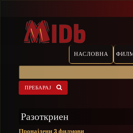
Прескокни
НАСЛОВНА
ФИЛ
Пребарај
Форма на пребарување
Разоткриен
Пронајдени
филмови
3