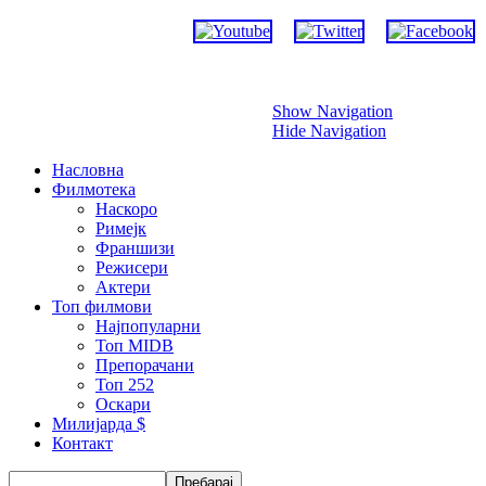
Прескокни
Show Navigation
Hide Navigation
Насловна
Филмотека
Наскоро
Римејк
Франшизи
Режисери
Актери
Топ филмови
Најпопуларни
Топ MIDB
Препорачани
Топ 252
Оскари
Милијарда $
Контакт
Пребарај