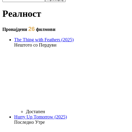
Форма на пребарување
Реалност
26
Пронајдени
филмови
The Thing with Feathers (2025)
Нештото со Пердуви
Достапен
Hurry Up Tomorrow (2025)
Последно Утре