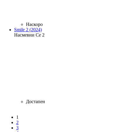
Наскоро
Smile 2 (2024)
Насмевни Се 2
Достапен
1
Страници
2
3