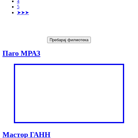
4
5
➤➤➤
Паго МРАЗ
Мастор ГАНН