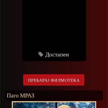
Достапен
Паго МРАЗ