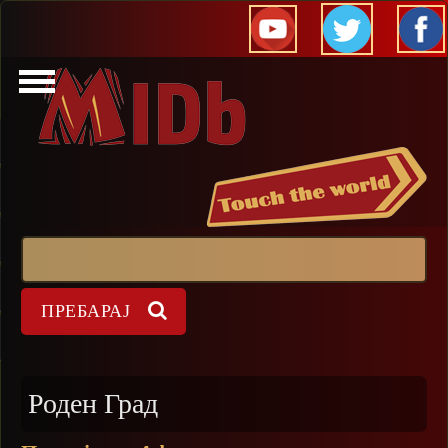
Прескокни
Пребарај
Форма на пребарување
Роден Град