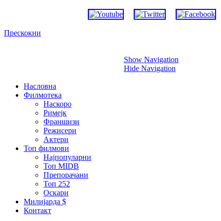
Прескокни
Show Navigation
Hide Navigation
Насловна
Филмотека
Наскоро
Римејк
Франшизи
Режисери
Актери
Топ филмови
Најпопуларни
Топ MIDB
Препорачани
Топ 252
Оскари
Милијарда $
Контакт