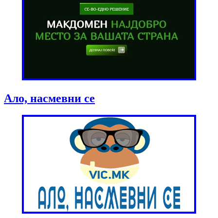
Ало, насмевни се