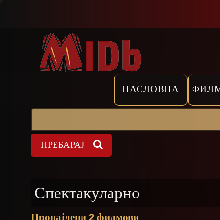
Прескокни
НАСЛОВНА
ФИЛ
Пребарај
Форма на пребарување
Спектакуларно
Пронајдени
филмови
2