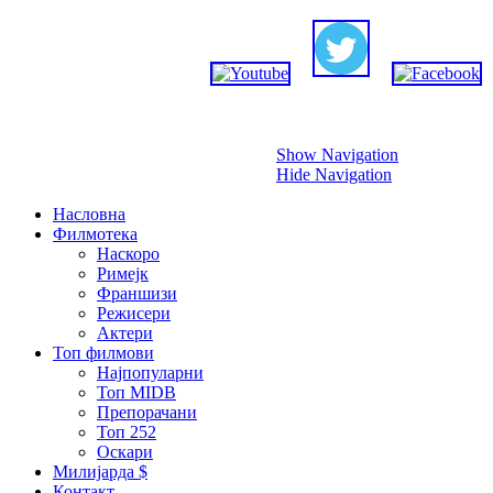
Прескокни
Show Navigation
Hide Navigation
Насловна
Филмотека
Наскоро
Римејк
Франшизи
Режисери
Актери
Топ филмови
Најпопуларни
Топ MIDB
Препорачани
Топ 252
Оскари
Милијарда $
Контакт