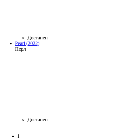
Достапен
Pearl (2022)
Перл
Достапен
1
Страници