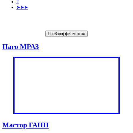
2
➤➤➤
Паго МРАЗ
Мастор ГАНН