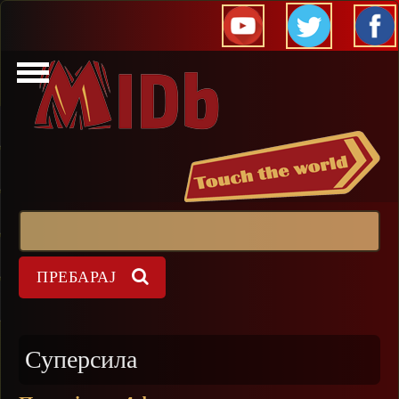
Прескокни
Пребарај
Форма на пребарување
Суперсила