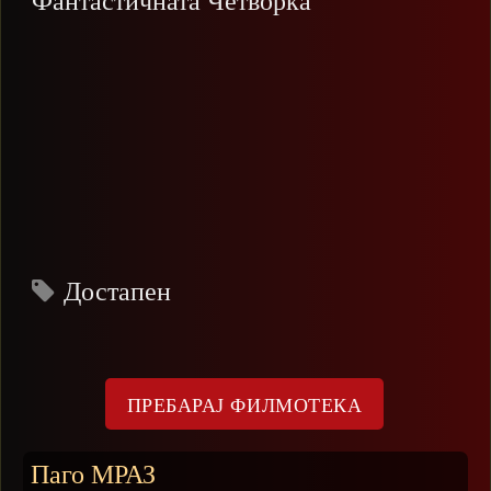
Фантастичната Четворка
Достапен
Паго МРАЗ