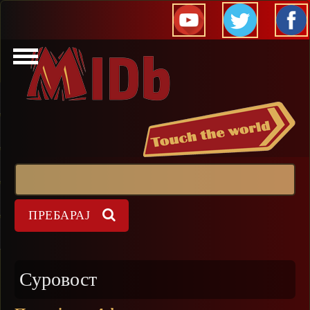
Прескокни
Пребарај
Форма на пребарување
Суровост