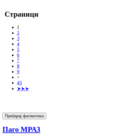
Страници
1
2
3
4
5
6
7
8
9
>
45
➤➤➤
Паго МРАЗ