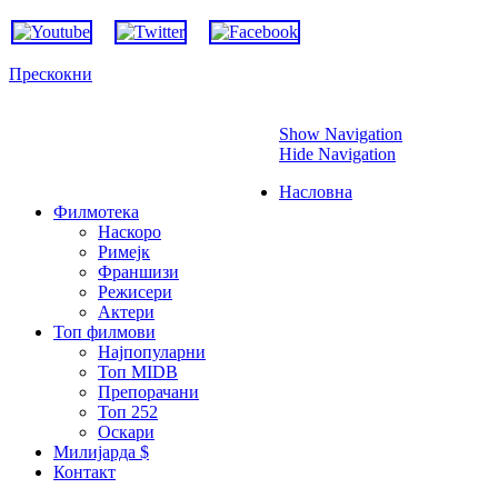
Прескокни
Show Navigation
Hide Navigation
Насловна
Филмотека
Наскоро
Римејк
Франшизи
Режисери
Актери
Топ филмови
Најпопуларни
Топ MIDB
Препорачани
Топ 252
Оскари
Милијарда $
Контакт