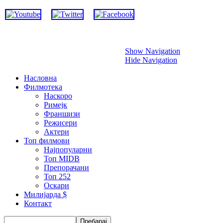
Прескокни
Show Navigation
Hide Navigation
Насловна
Филмотека
Наскоро
Римејк
Франшизи
Режисери
Актери
Топ филмови
Најпопуларни
Топ MIDB
Препорачани
Топ 252
Оскари
Милијарда $
Контакт
Пребарај