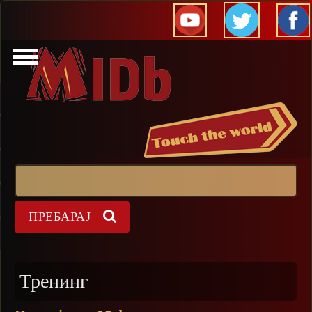
Прескокни
Пребарај
Форма на пребарување
Тренинг