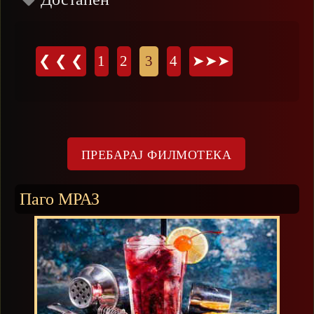
Страници
❮ ❮ ❮
1
2
3
4
➤➤➤
Паго МРАЗ