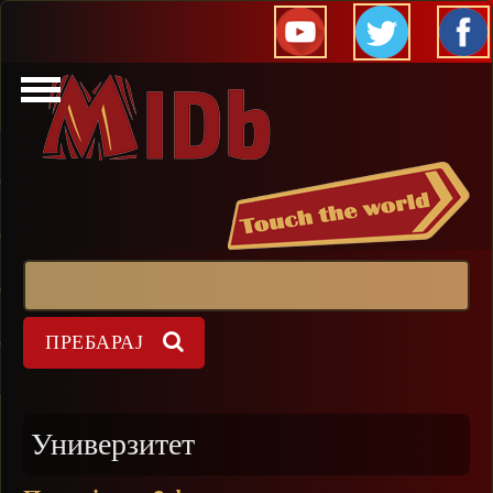
Прескокни
Пребарај
Форма на пребарување
Универзитет