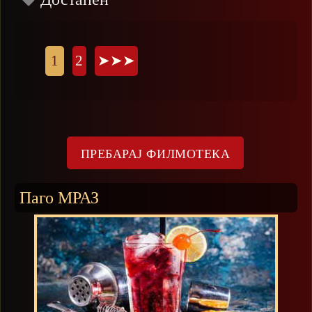
Страници
1
2
➤➤➤
Паго МРАЗ