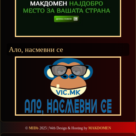
Ало, насмевни се
©
MIDb
2025 | Web Design & Hosting by
MAKDOMEN