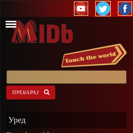
Прескокни
Пребарај
Форма на пребарување
Уред