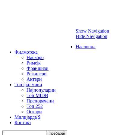
Прескокни
Show Navigation
Hide Navigation
Насловна
Филмотека
Наскоро
Римејк
Франшизи
Режисери
Актери
Топ филмови
Најпопуларни
Топ MIDB
Препорачани
Топ 252
Оскари
Милијарда $
Контакт
Пребарај