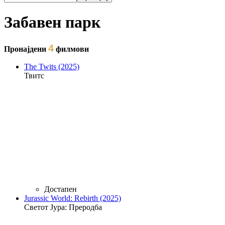
Форма на пребарување
Забавен парк
4
Пронајдени
филмови
The Twits (2025)
Твитс
Достапен
Jurassic World: Rebirth (2025)
Светот Јура: Преродба