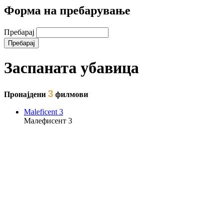
Форма на пребарување
Пребарај
Заспаната убавица
3
Пронајдени
филмови
Maleficent 3
Малефисент 3