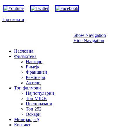
Прескокни
Show Navigation
Hide Navigation
Насловна
Филмотека
Наскоро
Римејк
Франшизи
Режисери
Актери
Топ филмови
Најпопуларни
Топ MIDB
Препорачани
Топ 252
Оскари
Милијарда $
Контакт