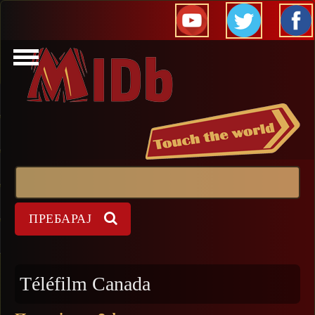
Прескокни
Пребарај
Форма на пребарување
Téléfilm Canada