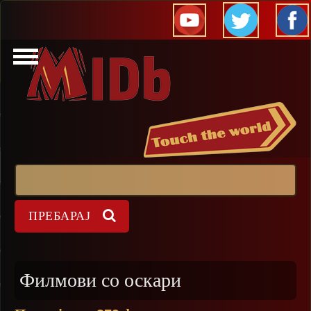
Прескокни
Пребарај
Форма на пребарување
Филмови со оскари