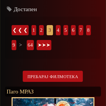
Достапен
Страници
❮ ❮ ❮
1
2
3
4
5
6
7
8
9
>
64
➤➤➤
Паго МРАЗ