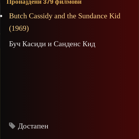
Пронајдени
филмови
379
Butch Cassidy and the Sundance Kid
(1969)
Буч Касиди и Санденс Кид
Достапен