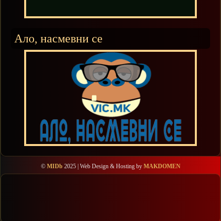
Ало, насмевни се
©
MIDb
2025 | Web Design & Hosting by
MAKDOMEN