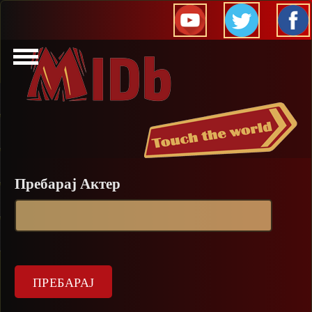
Прескокни
Пребарај Актер