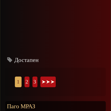
Достапен
Страници
1
2
3
➤➤➤
Паго МРАЗ