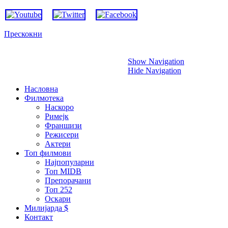
Прескокни
Show Navigation
Hide Navigation
Насловна
Филмотека
Наскоро
Римејк
Франшизи
Режисери
Актери
Топ филмови
Најпопуларни
Топ MIDB
Препорачани
Топ 252
Оскари
Милијарда $
Контакт