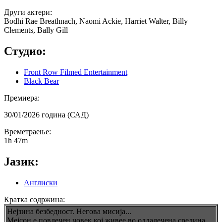
Други актери:
Bodhi Rae Breathnach, Naomi Ackie, Harriet Walter, Billy
Clements, Bally Gill
Студио:
Front Row Filmed Entertainment
Black Bear
Премиера:
30/01/2026 година (САД)
Времетраење:
1h 47m
Јазик:
Англиски
Кратка содржина:
Нејзина безбедност. Негова мисија...
Мејсон е повлечен човек кој живее во оддалечена средина