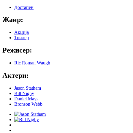
Достапен
Жанр:
Акција
Трилер
Режисер:
Ric Roman Waugh
Актери:
Jason Statham
Bill Nighy
Daniel Mays
Bronson Webb