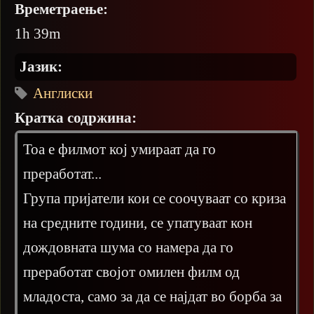
Времетраење:
1h 39m
Јазик:
Англиски
Кратка содржина:
Тоа е филмот кој умираат да го
преработат...
Група пријатели кои се соочуваат со криза
на средните години, се упатуваат кон
дождовната шума со намера да го
преработат својот омилен филм од
младоста, само за да се најдат во борба за