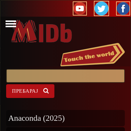
Прескокни
Пребарај
Форма на пребарување
Anaconda (2025)