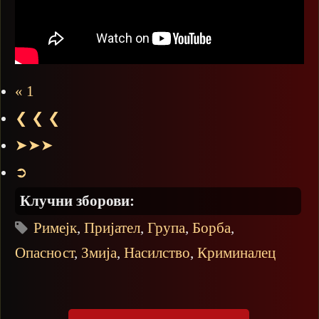
« 1
❮ ❮ ❮
➤➤➤
➲
Клучни зборови:
Римејк
,
Пријател
,
Група
,
Борба
,
Опасност
,
Змија
,
Насилство
,
Криминалец