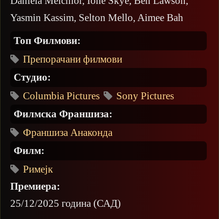
Daniela Melchior, Ione Skye, Ben Lawson,
Yasmin Kassim, Selton Mello, Aimee Bah
Топ Филмови:
Препорачани филмови
Студио:
Columbia Pictures
Sony Pictures
Филмска Франшиза:
Франшиза Анаконда
Филм:
Римејк
Премиера:
25/12/2025 година (САД)