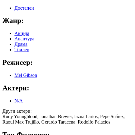
Достапен
Жанр:
Акција
Авантура
Драма
Трилер
Режисер:
Mel Gibson
Актери:
N/A
Други актери:
Rudy Youngblood, Jonathan Brewer, Iazua Larios, Pepe Suárez,
Raoul Max Trujillo, Gerardo Taracena, Rodolfo Palacios
Топ Филмови: