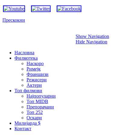
Прескокни
Show Navigation
Hide Navigation
Насловна
Филмотека
Наскоро
Римејк
Франшизи
Режисери
Актери
Топ филмови
Најпопуларни
Топ MIDB
Препорачани
Топ 252
Оскари
Милијарда $
Контакт