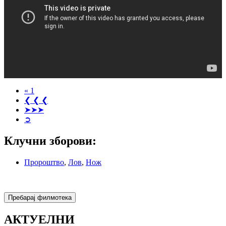
« 1
❮ ❮ ❮
➤➤➤
➲
Клучни зборови:
Пророштво
,
Лов
,
Нож
АКТУЕЛНИ