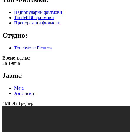
Најпопуларни филмови
Топ MIDb филмови
Препорачани филмови
Студио:
Touchstone Pictures
Времетраење:
2h 19min
Јазик:
Маја
Англиски
#MIDB Трејлер: