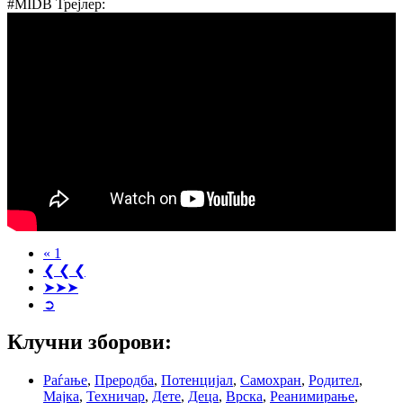
#MIDB Трејлер:
« 1
❮ ❮ ❮
➤➤➤
➲
Клучни зборови:
Раѓање
,
Преродба
,
Потенцијал
,
Самохран
,
Родител
,
Мајка
,
Техничар
,
Дете
,
Деца
,
Врска
,
Реанимирање
,