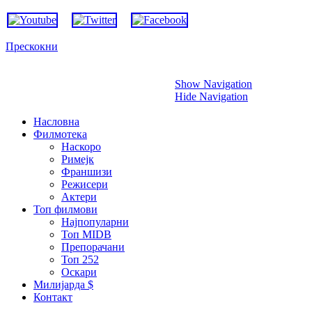
Прескокни
Show Navigation
Hide Navigation
Насловна
Филмотека
Наскоро
Римејк
Франшизи
Режисери
Актери
Топ филмови
Најпопуларни
Топ MIDB
Препорачани
Топ 252
Оскари
Милијарда $
Контакт