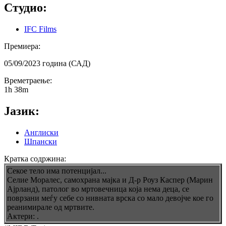
Студио:
IFC Films
Премиера:
05/09/2023 година (САД)
Времетраење:
1h 38m
Јазик:
Англиски
Шпански
Кратка содржина:
Секое тело има потенцијал...
Селие Моралес, самохрана мајка и Д-р Роуз Каспер (Марин
Ајрланд), патолог во мртовечница која нема деца, се
поврзани меѓу себе со нивната врска со мало девојче кое го
реанимирале од мртвите.
Актери: .