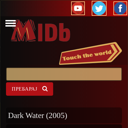
Прескокни
Пребарај
Форма на пребарување
Dark Water (2005)