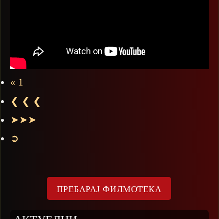
« 1
❮ ❮ ❮
➤➤➤
➲