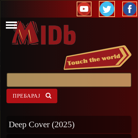
Прескокни
Пребарај
Форма на пребарување
Deep Cover (2025)