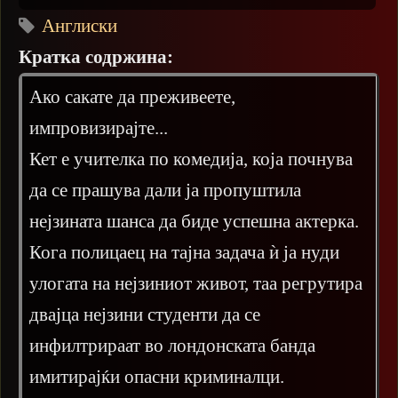
Англиски
Кратка содржина:
Ако сакате да преживеете,
импровизирајте...
Кет е учителка по комедија, која почнува
да се прашува дали ја пропуштила
нејзината шанса да биде успешна актерка.
Кога полицаец на тајна задача ѝ ја нуди
улогата на нејзиниот живот, таа регрутира
двајца нејзини студенти да се
инфилтрираат во лондонската банда
имитирајќи опасни криминалци.