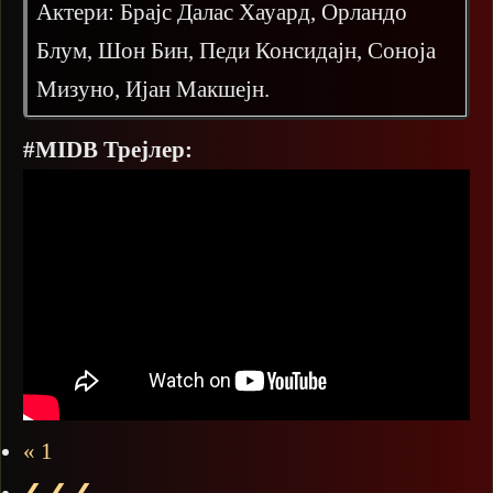
Актери: Брајс Далас Хауард, Орландо
Блум, Шон Бин, Педи Консидајн, Соноја
Мизуно, Ијан Макшејн.
#MIDB Трејлер:
« 1
❮ ❮ ❮