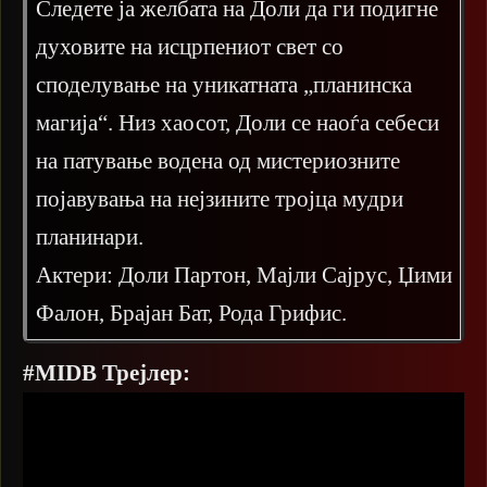
Следете ја желбата на Доли да ги подигне
духовите на исцрпениот свет со
споделување на уникатната „планинска
магија“. Низ хаосот, Доли се наоѓа себеси
на патување водена од мистериозните
појавувања на нејзините тројца мудри
планинари.
Актери: Доли Партон, Мајли Сајрус, Џими
Фалон, Брајан Бат, Рода Грифис.
#MIDB Трејлер: