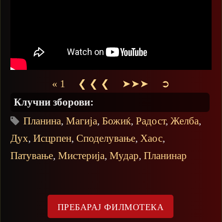
« 1
❮ ❮ ❮
➤➤➤
➲
Клучни зборови:
Планина
,
Магија
,
Божиќ
,
Радост
,
Желба
,
Дух
,
Исцрпен
,
Споделување
,
Хаос
,
Патување
,
Мистерија
,
Мудар
,
Планинар