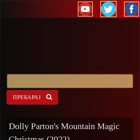
Прескокни
Пребарај
Форма на пребарување
Dolly Parton's Mountain Magic
Christmas (2022)