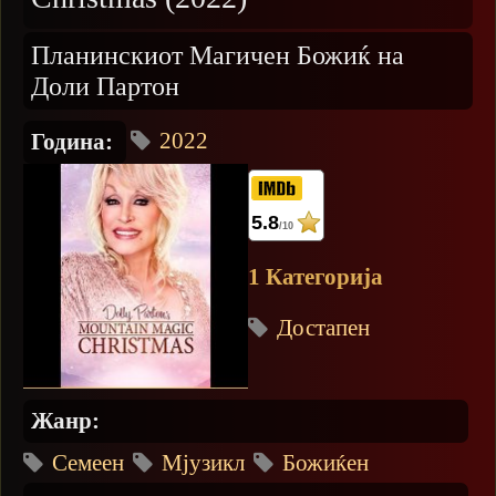
Планинскиот Магичен Божиќ на
Доли Партон
2022
Година:
5.8
/10
1 Категорија
Достапен
Жанр:
Семеен
Мјузикл
Божиќен