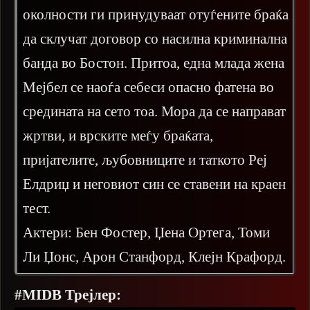
околности ги принудуваат отуѓените браќа
да склучат договор со насилна криминална
банда во Бостон. Притоа, една млада жена
Мејбел се наоѓа себеси опасно фатена во
средината на сето тоа. Мора да се направат
жртви, и врските меѓу браќата,
пријателите, љубовниците и таткото Реј
Елдриџ и неговиот син се ставени на краен
тест.
Актери: Бен Фостер, Џена Ортега, Томи
Ли Џонс, Арон Станфорд, Клејн Крафорд.
#MIDB Трејлер: