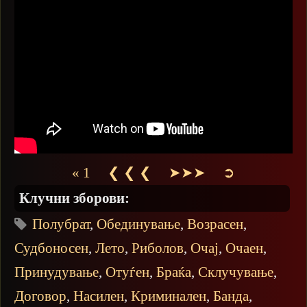
« 1
❮ ❮ ❮
➤➤➤
➲
Клучни зборови:
Полубрат
,
Обединување
,
Возрасен
,
Судбоносен
,
Лето
,
Риболов
,
Очај
,
Очаен
,
Принудување
,
Отуѓен
,
Браќа
,
Склучување
,
Договор
,
Насилен
,
Криминален
,
Банда
,