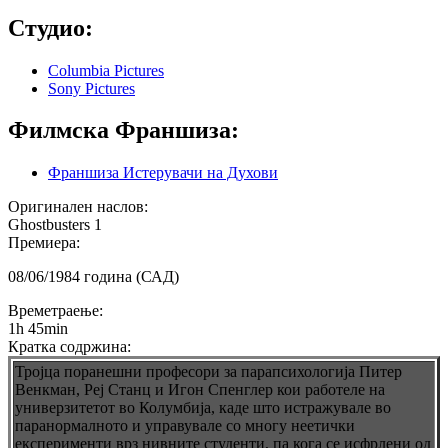
Студио:
Columbia Pictures
Sony Pictures
Филмска Франшиза:
Франшиза Истерувачи на Духови
Оригинален наслов:
Ghostbusters 1
Премиера:
08/06/1984 година (САД)
Времетраење:
1h 45min
Кратка содржина:
Тројца поранешни професори за парапсихологија Питер
Венкман, Реј Станц и Игон Спенглер кои работеле на
универзитетот во Колумбија, каде што истражувале во
паранормалното и управувале со многу неетички
експерименти врз нивните студенти, па кога се исфрлени од