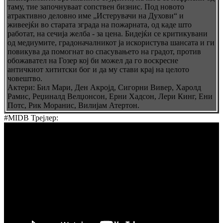
таму, тие започнуваат сопствен бизнис. Под новото
атрактивно деловно име „Истерувачи на Духови“ и
живеејќи во старата зграда на пожарната, од каде што
работат, на сечија желба - за цена. Бидејќи се критикувани
од медиумите, градоначалникот ја искористува шансата и ги
повикува да помогнат во спасувањето на градот, против
обожавател на Гозер кој би можел да го воскресне
античкиот хититски бог и да му стави крај на целото
човештво.
Актери: Бил Мари, Ден Акројд, Сигорни Вивер, Харолд
Рамис, Реџиналд Велџонсон, Ерни Хадсон, Лери Кинг, Ени
Потс, Рик Моранис, Вилијам Атертон.
#MIDB Трејлер: