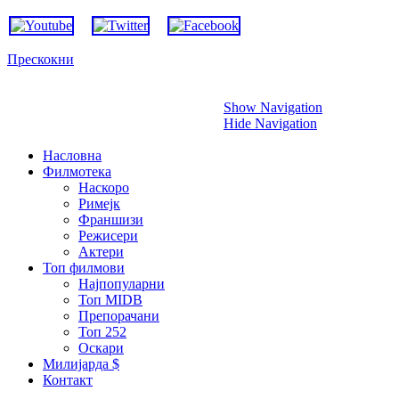
Прескокни
Show Navigation
Hide Navigation
Насловна
Филмотека
Наскоро
Римејк
Франшизи
Режисери
Актери
Топ филмови
Најпопуларни
Топ MIDB
Препорачани
Топ 252
Оскари
Милијарда $
Контакт