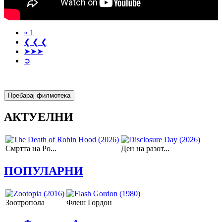
« 1
❮ ❮ ❮
➤➤➤
➲
АКТУЕЛНИ
Смртта на Ро...
Ден на разот...
ПОПУЛАРНИ
Зоотропола
Флеш Гордон