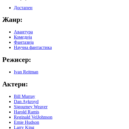
Достапен
Жанр:
Авантура
Комедија
Фантазија
Научна фантастика
Режисер:
Ivan Reitman
Актери:
Bill Murray
Dan Aykroyd
Sigourney Weaver
Harold Ramis
Reginald VelJohnson
Ernie Hudson
Larry King