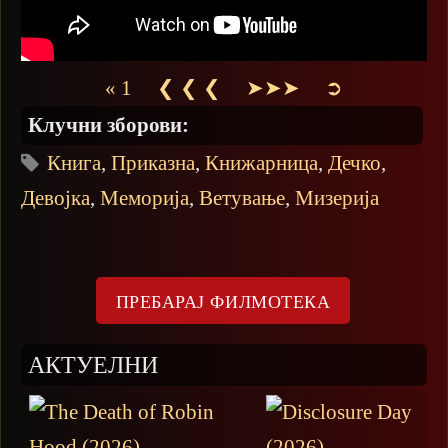
« 1
❮ ❮ ❮
➤➤➤
➲
Клучни зборови:
Книга
,
Приказна
,
Книжарница
,
Дечко
,
Девојка
,
Меморија
,
Ветување
,
Мизерија
АКТУЕЛНИ