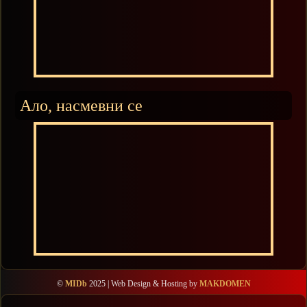
Ало, насмевни се
©
MIDb
2025 | Web Design & Hosting by
MAKDOMEN