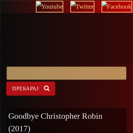
Прескокни
Пребарај
Форма на пребарување
Goodbye Christopher Robin
(2017)