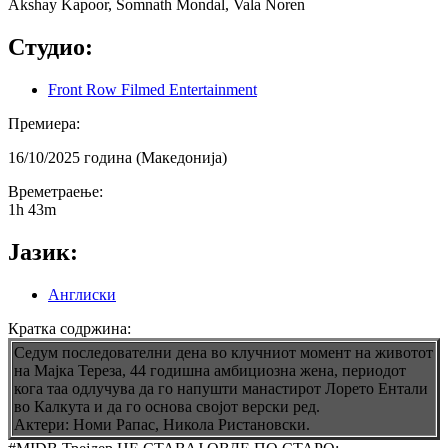
Akshay Kapoor, Somnath Mondal, Vala Noren
Студио:
Front Row Filmed Entertainment
Премиера:
16/10/2025 година (Македонија)
Времетраење:
1h 43m
Јазик:
Англиски
Кратка содржина:
Седум последователни дена во клучниот момент на животот
на Мајка Тереза, 44 годишна амбициозна жена, периодот
кога таа одлучува да го напушти манастирот Лорето Ентали
во Калкута и да го основа својот верски ред.
Актери: Номи Рапас, Никола Ристановски.