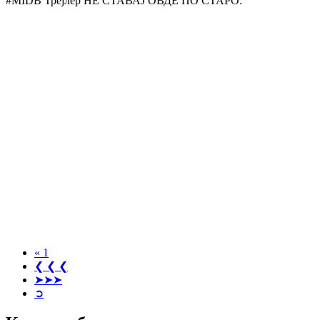
#MIDB Трејлер НЕ СТАВАЈ ОВДЕ ПО СТАРО:
« 1
❮ ❮ ❮
➤➤➤
➲