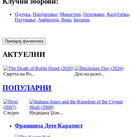
Клучни зборови:
Одлука
,
Напуштање
,
Манастир
,
Основање
,
Калуѓерка
,
Патување
,
Амбиција
,
Вера
,
Биопик
АКТУЕЛНИ
Смртта на Ро...
Ден на разот...
ПОПУЛАРНИ
Следно
Индијана Џoн...
Франшиза Дете Каратист