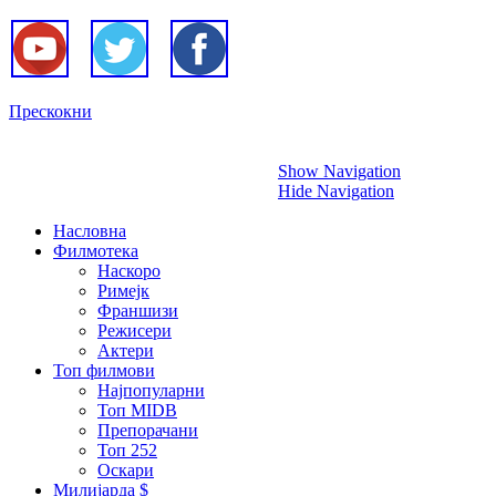
Прескокни
Show Navigation
Hide Navigation
Насловна
Филмотека
Наскоро
Римејк
Франшизи
Режисери
Актери
Топ филмови
Најпопуларни
Топ MIDB
Препорачани
Топ 252
Оскари
Милијарда $