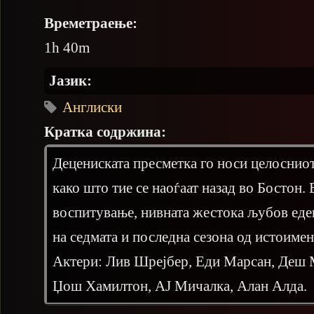
Времетраење:
1h 40m
Јазик:
Англиски
Кратка содржина:
Децениската пресметка го носи целосниот
како што тие се наоѓаат назад во Бостон.
воспитување, нивната жестока љубов еде
на седмата и последна сезона од истоимен
Актери: Лив Шрејбер, Еди Марсан, Деш М
Џош Хамилтон, АЈ Мичалка, Алан Алда.