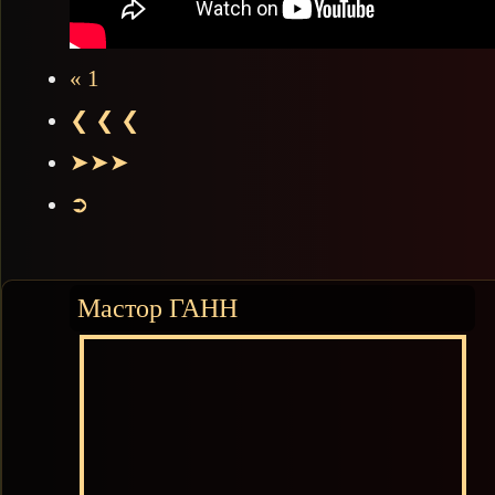
« 1
❮ ❮ ❮
➤➤➤
➲
Мастор ГАНН