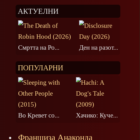
АКТУЕЛНИ
Смртта на Ро...
Ден на разот...
ПОПУЛАРНИ
Во Кревет со...
Хачико: Куче...
Франшиза Анаконда