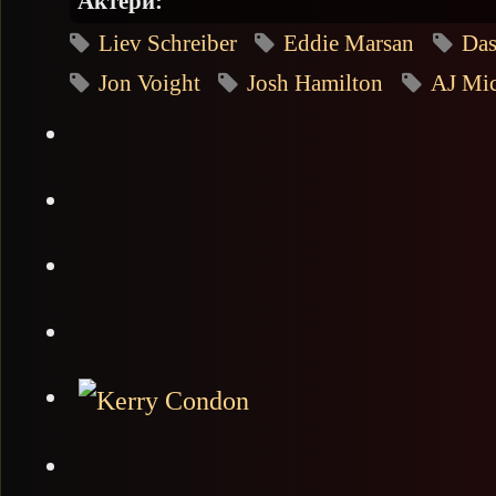
Актери:
Liev Schreiber
Eddie Marsan
Da
Jon Voight
Josh Hamilton
AJ Mic