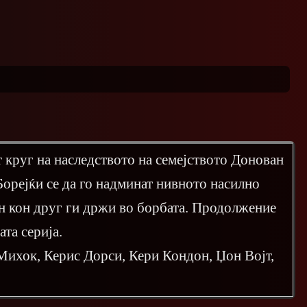
 круг на наследството на семејството Донован
 Борејќи се да го надминат нивното насилно
н кон друг ги држи во борбата. Продолжение
ата серија.
ихок, Керис Дорси, Кери Кондон, Џон Војт,