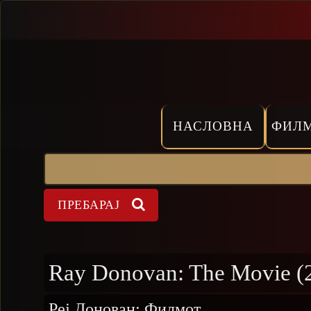
Прескокни
НАСЛОВНА
ФИЛ
Пребарај
Форма на пребарување
Ray Donovan: The Movie (
Реј Донован: Филмот