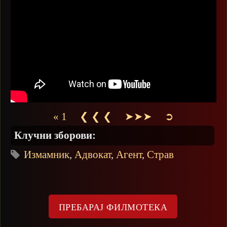
« 1
❮ ❮ ❮
➤➤➤
➲
Клучни зборови:
Измамник
,
Адвокат
,
Агент
,
Страв