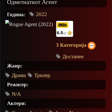
Одметнатиот Агент
2022
Година:
6.5
/10
3 Категорија
Достапен
Жанр:
Драма
Трилер
Режисер:
N/A
Актери: