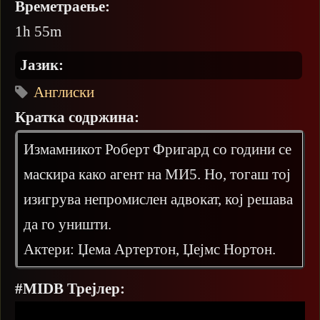
Времетраење:
1h 55m
Јазик:
Англиски
Кратка содржина:
Измамникот Роберт Фригард со години се
маскира како агент на МИ5. Но, тогаш тој
изигрува непромислен адвокат, кој решава
да го уништи.
Актери: Џема Артертон, Џејмс Нортон.
#MIDB Трејлер: