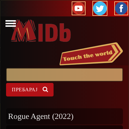
Прескокни
Пребарај
Форма на пребарување
Rogue Agent (2022)