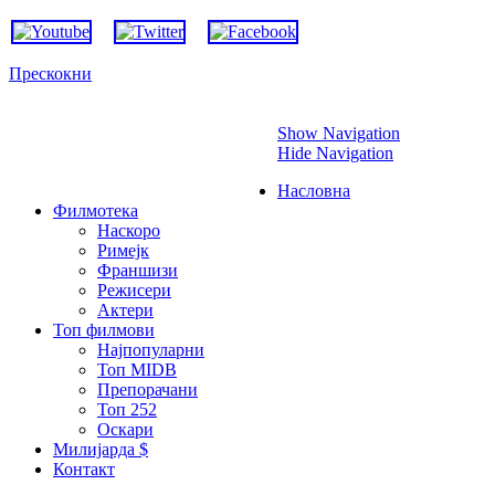
Прескокни
Show Navigation
Hide Navigation
Насловна
Филмотека
Наскоро
Римејк
Франшизи
Режисери
Актери
Топ филмови
Најпопуларни
Топ MIDB
Препорачани
Топ 252
Оскари
Милијарда $
Контакт