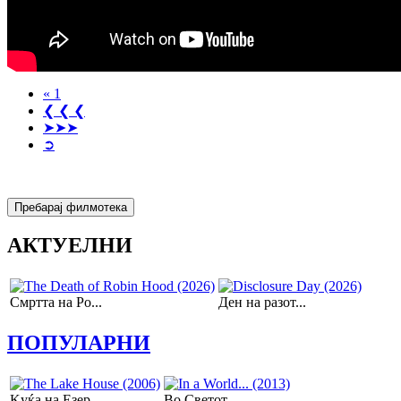
« 1
❮ ❮ ❮
➤➤➤
➲
АКТУЕЛНИ
Смртта на Ро...
Ден на разот...
ПОПУЛАРНИ
Kуќа на Езер...
Во Светот...