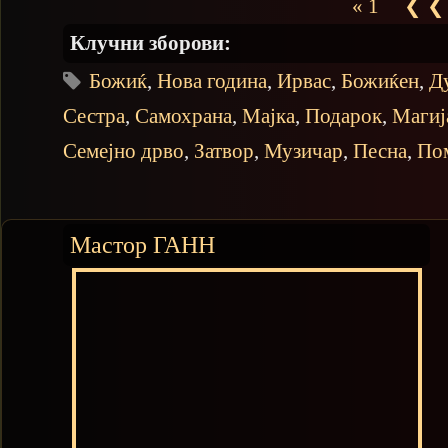
« 1
❮ ❮
Клучни зборови:
Божиќ
,
Нова година
,
Ирвас
,
Божиќен
,
Д
Сестра
,
Самохрана
,
Мајка
,
Подарок
,
Магиј
Семејно дрво
,
Затвор
,
Музичар
,
Песна
,
По
Мастор ГАНН