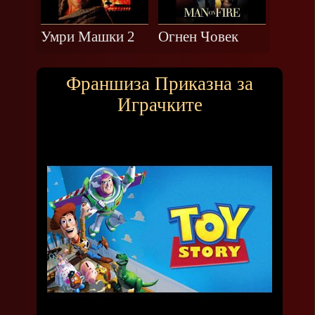
Умри Машки 2
Огнeн Чoвeк
Франшиза Приказна за
Играчките