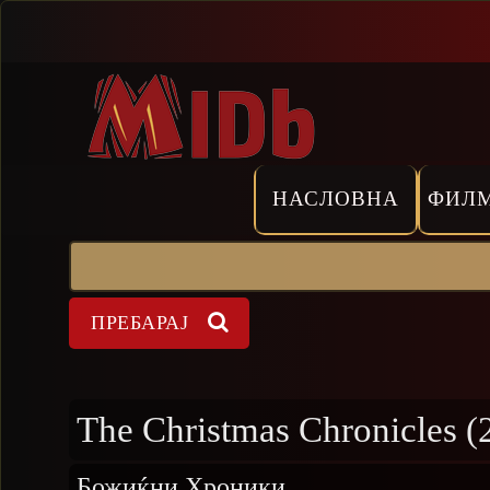
Прескокни
НАСЛОВНА
ФИЛ
Пребарај
Форма на пребарување
The Christmas Chronicles (
Божиќни Хроники