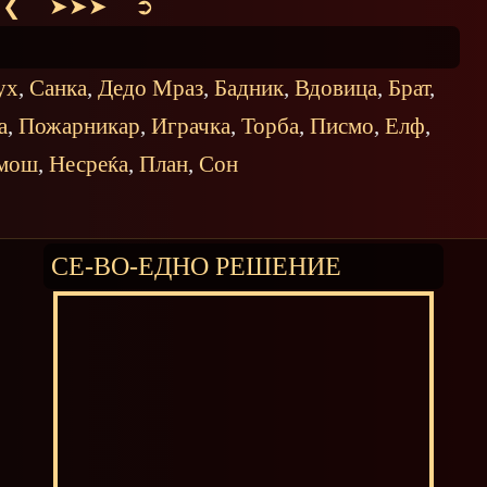
 ❮
➤➤➤
➲
ух
,
Санка
,
Дедо Мраз
,
Бадник
,
Вдовица
,
Брат
,
а
,
Пожарникар
,
Играчка
,
Торба
,
Писмо
,
Елф
,
мош
,
Несреќа
,
План
,
Сон
СЕ-ВО-ЕДНО РЕШЕНИЕ