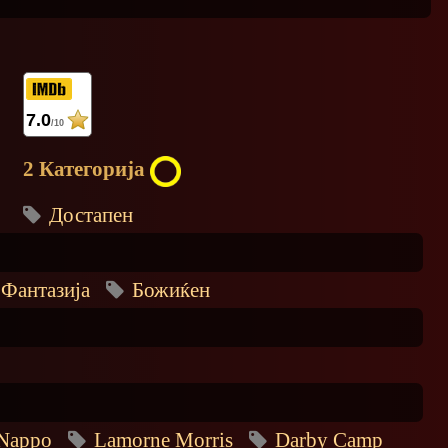
7.0
/10
2 Категорија
Достапен
Фантазија
Божиќен
Nappo
Lamorne Morris
Darby Camp