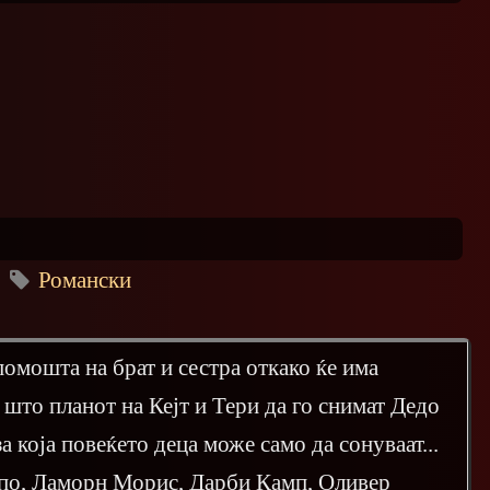
Романски
помошта на брат и сестра откако ќе има
о што планот на Кејт и Тери да го снимат Дедо
а која повеќето деца може само да сонуваат...
апо, Ламорн Морис, Дарби Камп, Оливер