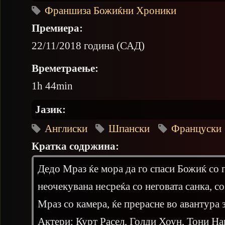
Франшиза Божиќни Хроники
Премиера:
22/11/2018 година (САД)
Времетраење:
1h 44min
Јазик:
Англиски
Шпански
Француски
Кратка содржина:
Дедо Мраз ќе мора да го спаси Божиќ со 
неочекувана несреќа со неговата санка, с
Мраз со камера, ќе прерасне во авантура з
Актери: Курт Расел, Голди Хоун, Тони Н