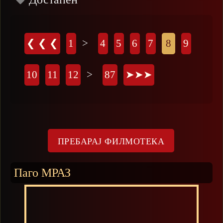
Страници
❮ ❮ ❮
1
>
4
5
6
7
8
9
10
11
12
>
87
➤➤➤
Паго МРАЗ