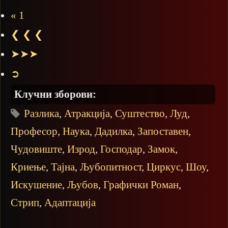
« 1
❮ ❮ ❮
➤➤➤
➲
Клучни зборови:
Разлика
,
Атракција
,
Суштество
,
Луд
,
Професор
,
Наука
,
Дадилка
,
Запоставен
,
Чудовиште
,
Изрод
,
Господар
,
Замок
,
Криење
,
Тајна
,
Љубопитност
,
Циркус
,
Шоу
,
Искушение
,
Љубов
,
Графички Роман
,
Стрип
,
Адаптација