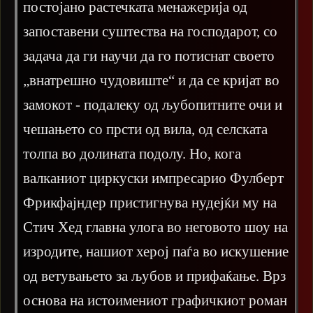
постојано растечката менажерија од
запоставени суштества на господарот, со
задача да ги научи да го потиснат своето
„внатрешно чудовиште“ и да се кријат во
замокот - подалеку од љубопитните очи и
чешањето со прсти од вила, од селската
толпа во долината подолу. Но, кога
валканиот циркуски импресарио Фулберт
Фрикфајндер пристигнува нудејќи му на
Стич Хед главна улога во неговото шоу на
изродите, нашиот херој паѓа во искушение
од ветувањето за љубов и прифаќање. Врз
основа на истоимениот графичкиот роман