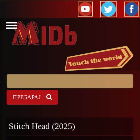
Прескокни
Пребарај
Форма на пребарување
Stitch Head (2025)