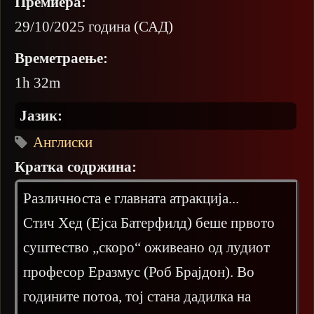
Премиера:
29/10/2025 година (САД)
Времетраење:
1h 32m
Јазик:
Англиски
Кратка содржина:
Различноста е главната атракција...
Стич Хед (Ејса Батерфилд) беше првото
суштество „скоро“ оживеано од лудиот
професор Еразмус (Роб Брајдон). Во
годините потоа, тој стана дадилка на