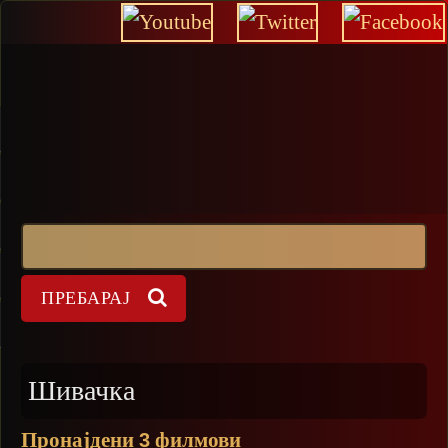
Прескокни
Пребарај
Форма на пребарување
Шивачка
Пронајдени
филмови
3