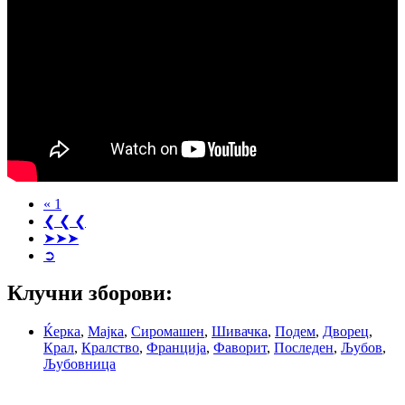
« 1
❮ ❮ ❮
➤➤➤
➲
Клучни зборови:
Ќерка
,
Мајка
,
Сиромашен
,
Шивачка
,
Подем
,
Дворец
,
Крал
,
Кралство
,
Франција
,
Фаворит
,
Последен
,
Љубов
,
Љубовница