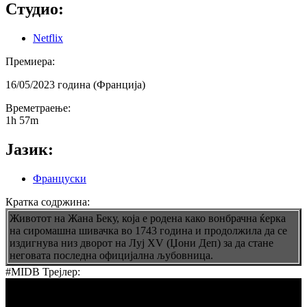
Студио:
Netflix
Премиера:
16/05/2023 година (Франција)
Времетраење:
1h 57m
Јазик:
Француски
Кратка содржина:
Животот на Жана Беку, која е родена како вонбрачна ќерка
на сиромашна шивачка во 1743 година и продолжила да се
издигнува низ дворот на Луј XV (Џони Деп) за да стане
неговата последна официјална љубовница.
#MIDB Трејлер: