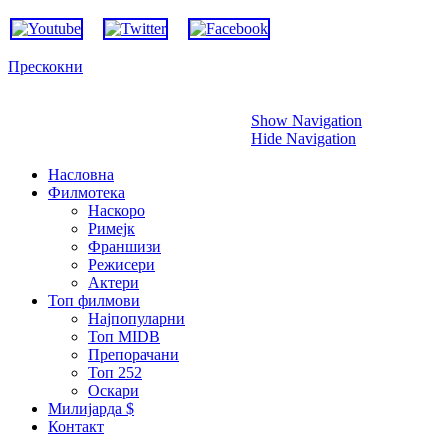
Прескокни
Show Navigation
Hide Navigation
Насловна
Филмотека
Наскоро
Римејк
Франшизи
Режисери
Актери
Топ филмови
Најпопуларни
Топ MIDB
Препорачани
Топ 252
Оскари
Милијарда $
Контакт