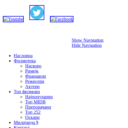
Прескокни
Show Navigation
Hide Navigation
Насловна
Филмотека
Наскоро
Римејк
Франшизи
Режисери
Актери
Топ филмови
Најпопуларни
Топ MIDB
Препорачани
Топ 252
Оскари
Милијарда $
Контакт