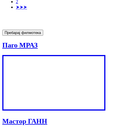
2
➤➤➤
Паго МРАЗ
Мастор ГАНН