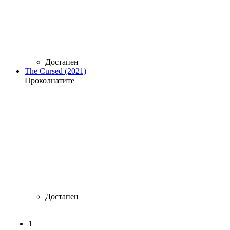
Достапен
The Cursed (2021)
Проколнатите
Достапен
1
Страници