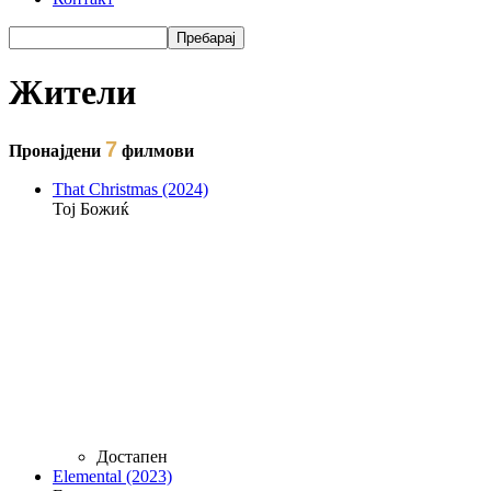
Пребарај
Форма на пребарување
Жители
7
Пронајдени
филмови
That Christmas (2024)
Тој Божиќ
Достапен
Elemental (2023)