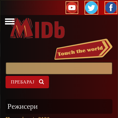
Прескокни
Пребарај
Форма на пребарување
Режисери