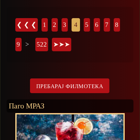
Страници
❮ ❮ ❮
1
2
3
4
5
6
7
8
9
>
522
➤➤➤
Паго МРАЗ