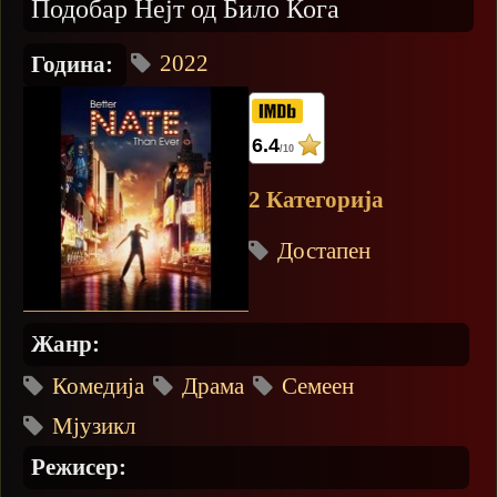
Подобар Нејт од Било Кога
2022
Година:
6.4
/10
2 Категорија
Достапен
Жанр:
Комедија
Драма
Семеен
Мјузикл
Режисер: