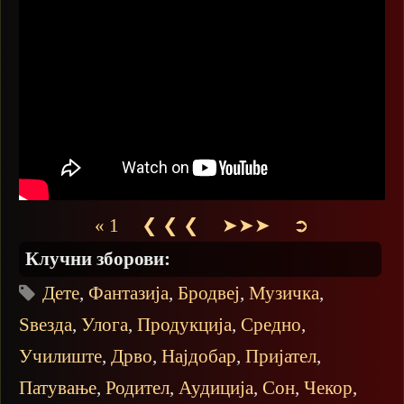
« 1
❮ ❮ ❮
➤➤➤
➲
Клучни зборови:
Дете
,
Фантазија
,
Бродвеј
,
Музичка
,
Ѕвезда
,
Улога
,
Продукција
,
Средно
,
Училиште
,
Дрво
,
Најдобар
,
Пријател
,
Патување
,
Родител
,
Аудиција
,
Сон
,
Чекор
,