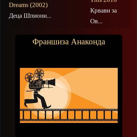
Крвави за
Деца Шпиони...
Ов...
Франшиза Анаконда