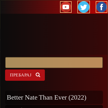
Прескокни
Пребарај
Форма на пребарување
Better Nate Than Ever (2022)