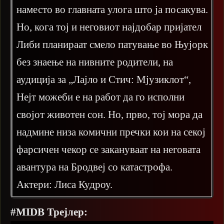
наместо во главната улога што ја посакува.
Но, кога тој и неговиот најдобар пријател
Либи планираат смело патување во Њујорк
без знаење на нивните родители, на
аудиција за „Лајло и Стич: Мјузиклот“,
Нејт можеби е на работ да го исполни
својот животен сон. Но, прво, тој мора да
надмине низа комични пречки кои на секој
фарсичен чекор се закануваат на неговата
авантура на Бродвеј со катастрофа.
Актери: Лиса Кудроу.
#MIDB Трејлер: