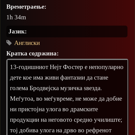
Времетраење:
1h 34m
Јазик:
Англиски
Кратка содржина:
13-годишниот Нејт Фостер е непопуларно
дете кое има живи фантазии да стане
голема Бродвејска музичка ѕвезда.
Меѓутоа, во меѓувреме, не може да добие
ни пристојна улога во драмските
продукции на неговото средно училиште;
тој добива улога на дрво во рефренот