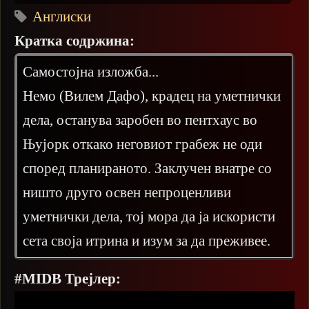
Англиски
Кратка содржина:
Самостојна изложба...
Немо (Вилем Дафо), крадец на уметнички
дела, останува заробен во пентхаус во
Њујорк откако неговиот грабеж не оди
според планираното. Заклучен внатре со
ништо друго освен непроценливи
уметнички дела, тој мора да ја искористи
сета своја итрина и изум за да преживее.
#MIDB Трејлер: