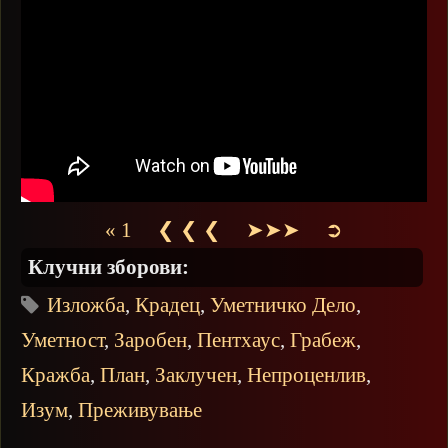
« 1
❮ ❮ ❮
➤➤➤
➲
Клучни зборови:
Изложба
,
Крадец
,
Уметничко Дело
,
Уметност
,
Заробен
,
Пентхаус
,
Грабеж
,
Кражба
,
План
,
Заклучен
,
Непроценлив
,
Изум
,
Преживување