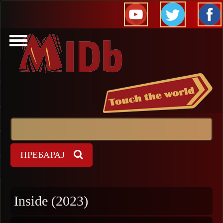
Прескокни
Пребарај
Форма на пребарување
Inside (2023)