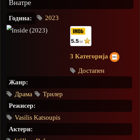
Внатре
2023
Година:
5.5
/10
3 Категорија
Достапен
Жанр:
Драма
Трилер
Режисер:
Vasilis Katsoupis
Актери: