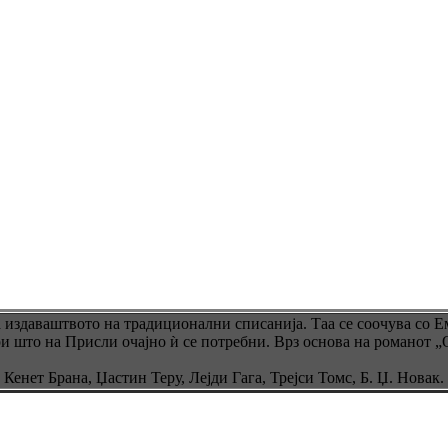
а издаваштвото на традиционални списанија. Таа се соочува со Е
ри што на Присли очајно ѝ се потребни. Врз основа на романот „
енет Брана, Џастин Теру, Лејди Гага, Трејси Томс, Б. Џ. Новак.