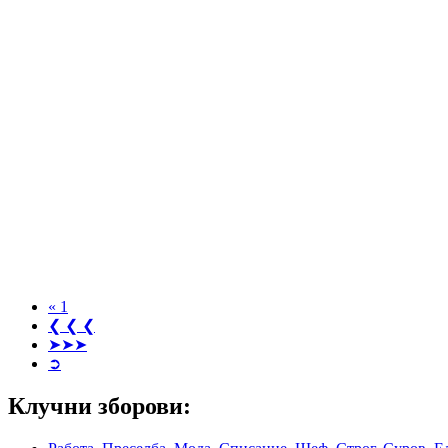
« 1
❮ ❮ ❮
➤➤➤
➲
Клучни зборови: