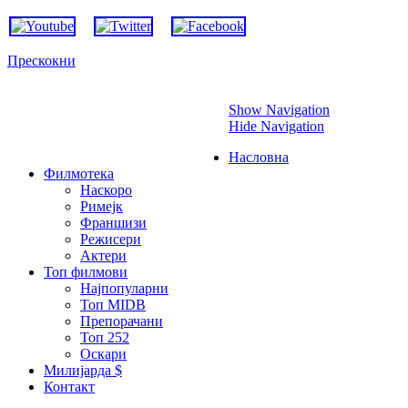
Прескокни
Show Navigation
Hide Navigation
Насловна
Филмотека
Наскоро
Римејк
Франшизи
Режисери
Актери
Топ филмови
Најпопуларни
Топ MIDB
Препорачани
Топ 252
Оскари
Милијарда $
Контакт