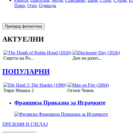
Работа
,
Преселба
,
Мода
,
Списание
,
Шеф
,
Строг
,
Суров
,
Е
Пари
,
Очај
,
Одмазда
АКТУЕЛНИ
Смртта на Ро...
Ден на разот...
ПОПУЛАРНИ
Умри Машки 2
Огнeн Чoвeк
Франшиза Приказна за Играчките
ПРЕЗЕМИ И ГЛЕДАЈ