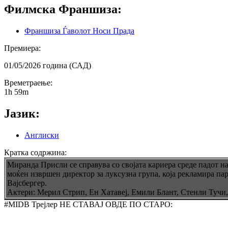
Филмска Франшиза:
Франшиза Ѓаволот Носи Прада
Премиера:
01/05/2026 година (САД)
Времетраење:
1h 59m
Јазик:
Англиски
Кратка содржина:
Миранда Присли се справува со својата кариера среде падот н
моќен извршен директор за луксузна група, која рекламира па
Вајсбергер.
Актери: Мерил Стрип, Ен Хатавеј, Емили Блант, Стенли Тучи, К
#MIDB Трејлер НЕ СТАВАЈ ОВДЕ ПО СТАРО: