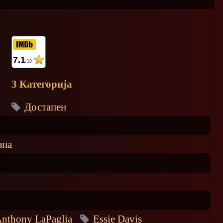
7.1
/10
3 Категорија
Достапен
зна
nthony LaPaglia
Essie Davis