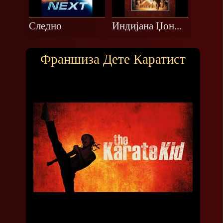
Следно
Индијана Џoн...
Франшиза Дете Каратист