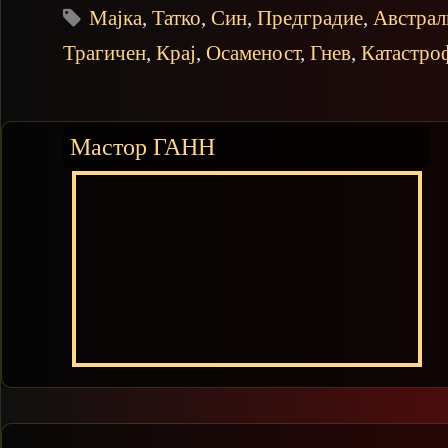
Мајка
,
Татко
,
Син
,
Предградие
,
Австрал
Трагичен
,
Крај
,
Осаменост
,
Гнев
,
Катастро
Мастор ГАНН