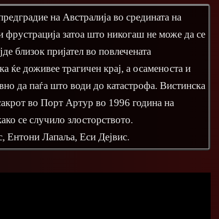
 предградие на Австралија во средината на
 и фрустрација затоа што никогаш не може да се
јде близок пријател во повлечената
ка ќе доживее трагичен крај, а осаменоста и
авно да паѓа што води до катастрофа. Вистинска
сакрот во Порт Артур во 1996 година на
како се случило злосторството.
, Ентони Лапаља, Еси Дејвис.