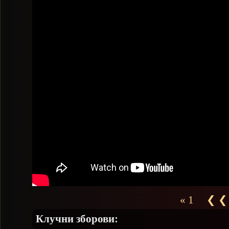
« 1
❮ ❮
Клучни зборови: