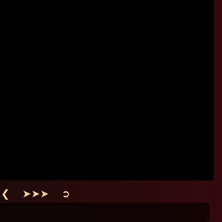
 ❮
➤➤➤
➲