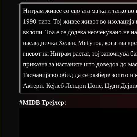
Нитрам живее со својата мајка и татко во
1990-тите. Тој живее живот во изолација
вклопи. Тоа е се додека неочекувано не на
наследничка Хелен. Меѓутоа, кога таа врс
гневот на Нитрам растат, тој започнува б
приказна за настаните што доведоа до ма
Тасманија во обид да се разбере зошто и 
Актери: Кејлеб Лендри Џонс, Џуди Дејвис
#MIDB Трејлер: