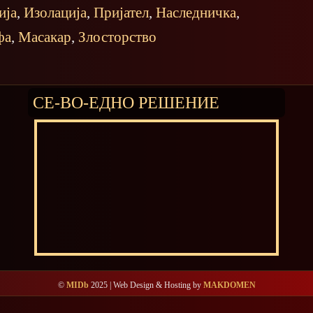
ија
,
Изолација
,
Пријател
,
Наследничка
,
фа
,
Масакар
,
Злосторство
СЕ-ВО-ЕДНО РЕШЕНИЕ
©
MIDb
2025 | Web Design & Hosting by
MAKDOMEN