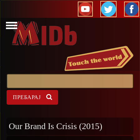
Прескокни
Пребарај
Форма на пребарување
Our Brand Is Crisis (2015)