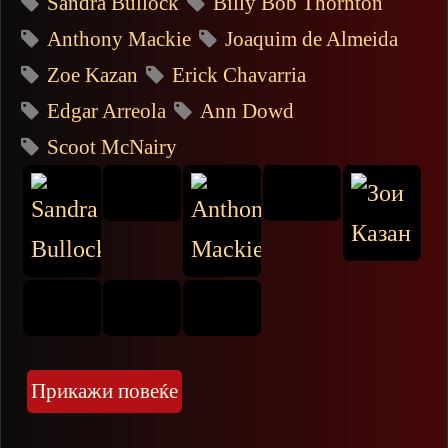
Sandra Bullock
Billy Bob Thornton
Anthony Mackie
Joaquim de Almeida
Zoe Kazan
Erick Chavarria
Edgar Arreola
Ann Dowd
Scoot McNairy
Прикажи повеќе