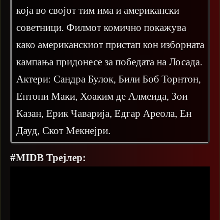
која во својот тим има и американски
советници. Филмот комично покажува
како американскиот пристап кон изборната
кампања придонесе за победата на Лосада.
Актери: Сандра Булок, Били Боб Торнтон,
Ентони Маки, Хоаким де Алмеида, Зои
Казан, Ерик Чаварија, Едгар Ареола, Ен
Дауд, Скот Мекнејри.
#MIDB Трејлер: