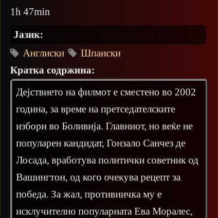
1h 47min
Јазик:
Англиски
Шпански
Кратка содржина:
Дејствието на филмот е сместено во 2002
година, за време на претседателските
избори во Боливија. Главниот, но веќе не
популарен кандидат, Гонзало Санчез де
Лосада, вработува политички советник од
Вашингтон, од кого очекува рецепт за
победа. За жал, противничка му е
исклучително популарната Ева Моралес,