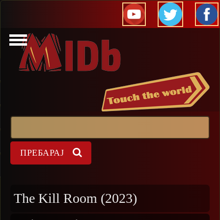
Прескокни
Пребарај
Форма на пребарување
The Kill Room (2023)