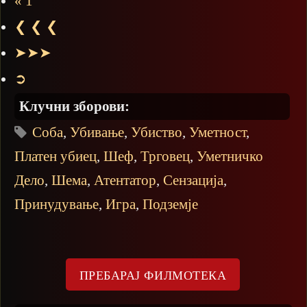
« 1
❮ ❮ ❮
➤➤➤
➲
Клучни зборови:
Соба
,
Убивање
,
Убиство
,
Уметност
,
Платен убиец
,
Шеф
,
Трговец
,
Уметничко
Дело
,
Шема
,
Атентатор
,
Сензација
,
Принудување
,
Игра
,
Подземје