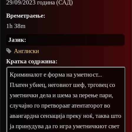
29/09/2023 година (САД)
Времетраење:
1h 38m
Јазик:
Англиски
Кратка содржина:
Криминалот е форма на уметност...
Платен убиец, неговиот шеф, трговец со
уметнички дела и шема за перење пари,
случајно го претвораат атентаторот во
авангардна сензација преку ноќ, таква што
ја принудува да го игра уметничкиот свет