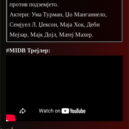
против подземјето.
Актери: Ума Турман, Џо Манганиело,
Семјуел Л. Џексон, Маја Хок, Деби
Мејзар, Мајк Дојл, Матеј Махер.
#MIDB Трејлер: