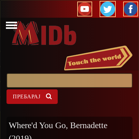
Прескокни
Пребарај
Форма на пребарување
Where'd You Go, Bernadette
(2019)