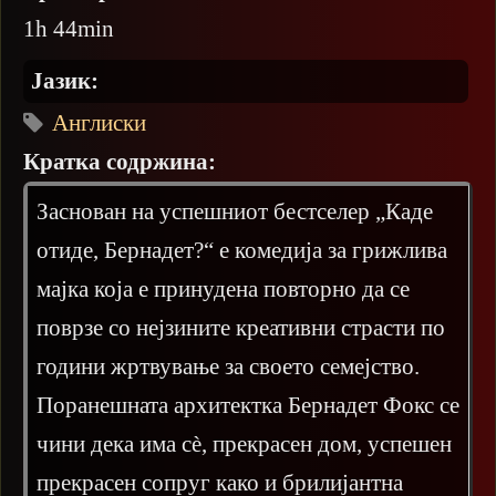
1h 44min
Јазик:
Англиски
Кратка содржина:
Заснован на успешниот бестселер „Каде
отиде, Бернадет?“ е комедија за грижлива
мајка која е принудена повторно да се
поврзе со нејзините креативни страсти по
години жртвување за своето семејство.
Поранешната архитектка Бернадет Фокс се
чини дека има сè, прекрасен дом, успешен
прекрасен сопруг како и брилијантна