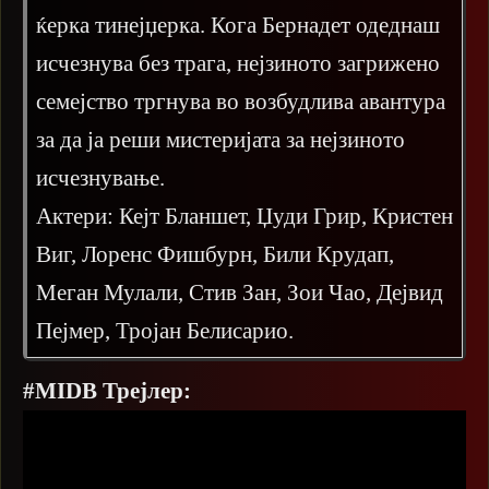
ќерка тинејџерка. Кога Бернадет одеднаш
исчезнува без трага, нејзиното загрижено
семејство тргнува во возбудлива авантура
за да ја реши мистеријата за нејзиното
исчезнување.
Актери: Кејт Бланшет, Џуди Грир, Кристен
Виг, Лоренс Фишбурн, Били Крудап,
Меган Мулали, Стив Зан, Зои Чао, Дејвид
Пејмер, Тројан Белисарио.
#MIDB Трејлер: