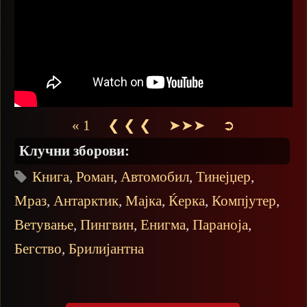
« 1
❮ ❮ ❮
➤➤➤
➲
Клучни зборови:
Книга
,
Роман
,
Автомобил
,
Тинејџер
,
Мраз
,
Антарктик
,
Мајка
,
Ќерка
,
Компјутер
,
Ветување
,
Пингвин
,
Енигма
,
Параноја
,
Бегство
,
Брилијантна